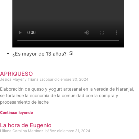
Si
¿Es mayor de 13 años?:
APRIQUESO
Jesica Mayerly Triana Escobar
diciembre 30, 2024
Elaboración de queso y yogurt artesanal en la vereda de Naranjal,
se fortalece la economía de la comunidad con la compra y
procesamiento de leche
Continuar leyendo
La hora de Eugenio
Liliana Carolina Martínez Ibáñez
diciembre 31, 2024