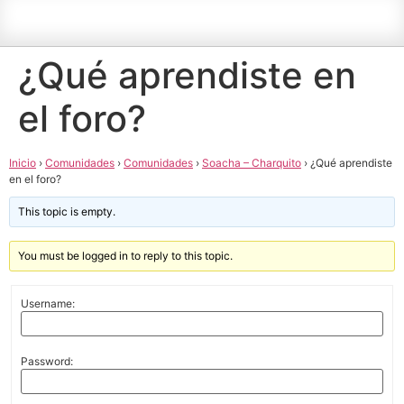
¿Qué aprendiste en
el foro?
Inicio
›
Comunidades
›
Comunidades
›
Soacha – Charquito
›
¿Qué aprendiste
en el foro?
This topic is empty.
You must be logged in to reply to this topic.
Username:
Password: